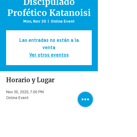
Discipulado
Profético Katanoisi
Mon, Nov 30
  |  
Online Event
Las entradas no están a la
venta
Ver otros eventos
Horario y Lugar
Nov 30, 2020, 7:00 PM
Online Event
Contact
Email:
info@disciple21.com