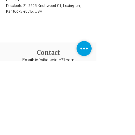
Discípulo 21, 3305 Knollwood Ct, Lexington,
Kentucky 40515, USA
Contact
Email:
info@disciple21.com
Telephone:
+1 (859) 221 0726
Address:
3305 Knollwood Ct.
Lexington, KY 40515 USA
EIN registration:
61-1601561
All rights reserved | Disciple 21